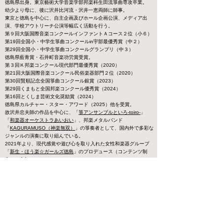
​徳島県出身。
東京藝術大学音楽学部邦楽科生田流箏曲専攻卒業。
幼少より母に、後に沢井比河流・沢井一恵両師に師事。
東京と徳島を中心に、自主企画及びホール企画公演、メディア出
演、学校アウトリーチ公演等幅広く活動を行う。
第９回大阪国際音楽コンクールインファントＡコース２位（小６）
第19回全国小・中学生箏曲コンクールin宇部最優秀賞（中２）
第29回全国小・中学生箏曲コンクールグランプリ（中３）
徳島県藍青賞・石井町音楽功労賞受賞。
第３回Ｋ邦楽コンクール現代部門最優秀賞（2020）
第21回大阪国際音楽コンクール民俗楽器部門２位（2020）
第30回賢順記念全国箏曲コンクール銀賞（2023）
第29回くまもと全国邦楽コンクール優秀賞（2024）
第16回とくしま芸術文化奨励賞（2024）
徳島県カルチャー・スター・アワード（2025）他を受賞。
故沢井忠夫師の作品を中心に、「
箏アンサンブルといろ-toiro-
」
「
和楽器オーケストラあいおい
」、邦楽メタルバンド
「
KAGURAMUSO（神楽無双）
」の箏奏者として、国内外で多彩な
ジャンルの演奏に取り組んでいる。
2021年より、現代感覚や遊び心を取り入れた女性和楽器グループ
「
新生・ほう楽☆ガールズ徳島
」のプロデュース（コンテンツ制
作）に参加。
沢井箏曲院
教師。
K音楽院（日本橋）
講師。JSBach文化センターオ
ンライン講座講師。
徳島県立名西高等学校箏曲部
講師。同校芸術科
非常勤講師。
CLASSIC箏スタジオ副代表。
CLASSIC
スタジオ
箏